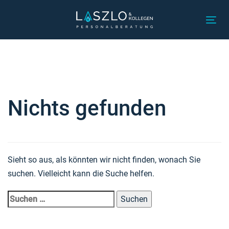
Links
Zur
überspringen
primären
Tog
Navigation
nav
Suchen
springen
nach:
Zum
Inhalt
springen
Nichts gefunden
Sieht so aus, als könnten wir nicht finden, wonach Sie
suchen. Vielleicht kann die Suche helfen.