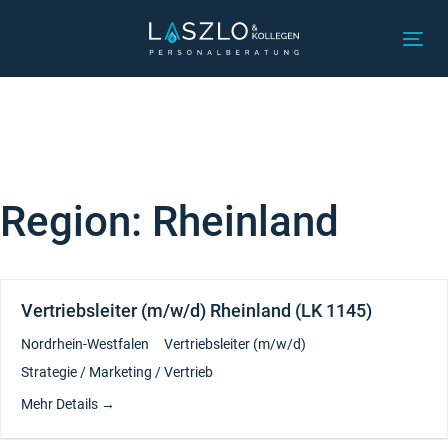
Links
Zur
überspringen
primären
Tog
Navigation
nav
springen
Zum
Inhalt
springen
Region:
Rheinland
Vertriebsleiter (m/w/d) Rheinland (LK 1145)
Nordrhein-Westfalen
Vertriebsleiter (m/w/d)
Strategie / Marketing / Vertrieb
Mehr Details