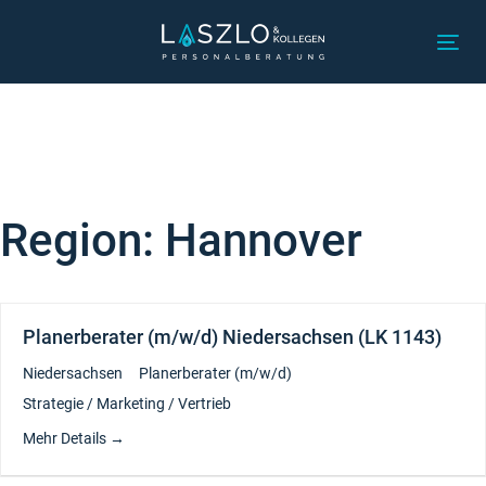
Links
Zur
überspringen
primären
Tog
Navigation
nav
springen
Zum
Inhalt
springen
Region:
Hannover
Planerberater (m/w/d) Niedersachsen (LK 1143)
Niedersachsen
Planerberater (m/w/d)
Strategie / Marketing / Vertrieb
Mehr Details