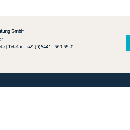
ratung GmbH
ar
.de
| Telefon:
+49 (0)6441–569 55 -0