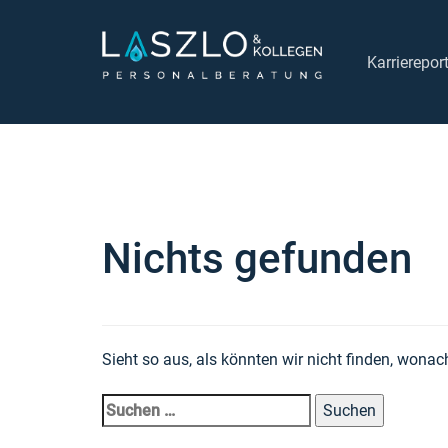
Links
Zur
überspringen
primären
Karrierepor
Navigation
springen
Zum
Suchen
Inhalt
nach:
springen
Nichts gefunden
Sieht so aus, als könnten wir nicht finden, wonac