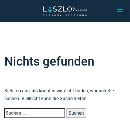
Links
Zur
überspringen
primären
Tog
Navigation
nav
Suchen
springen
nach:
Zum
Inhalt
springen
Nichts gefunden
Sieht so aus, als könnten wir nicht finden, wonach Sie
suchen. Vielleicht kann die Suche helfen.