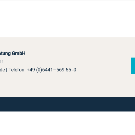
ratung GmbH
ar
.de
| Telefon:
+49 (0)6441–569 55 -0