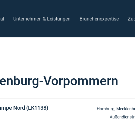
tal
Unternehmen & Leistungen
Branchenexpertise
Zu
enburg-Vorpommern
umpe Nord (LK1138)
Hamburg
Mecklenb
Außendienstm