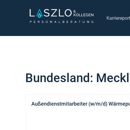
Links
Zur
überspringen
primären
Karrierepor
Navigation
springen
Zum
Inhalt
springen
Bundesland:
Meckl
Außendienstmitarbeiter (w/m/d) Wärmep